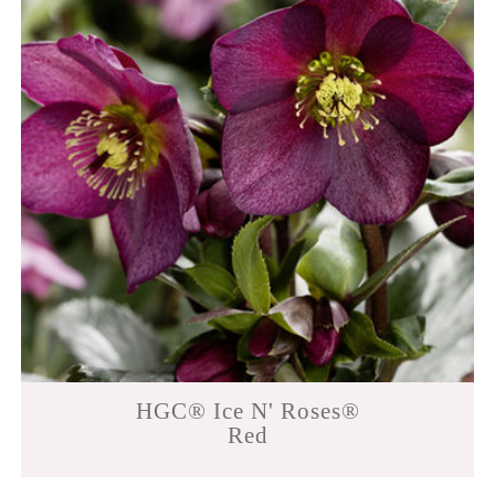
HGC® Ice N' Roses®
Red