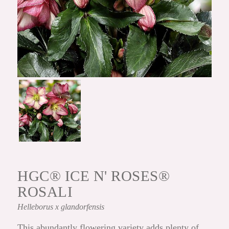
HGC® ICE N' ROSES®
ROSALI
Helleborus
x glandorfensis
This abundantly flowering variety adds plenty of