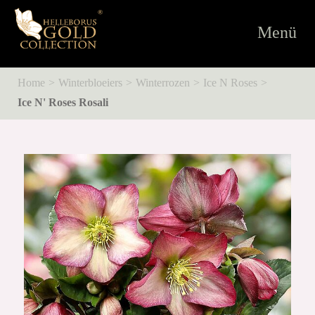
Toggle
Menü
navigati
Home
Winterbloeiers
Winterrozen
Ice N Roses
Ice N' Roses Rosali