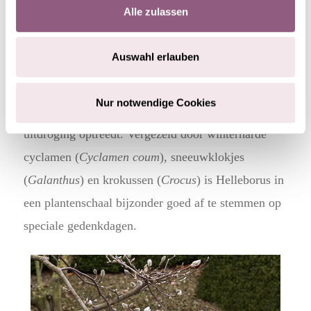
HELLEBORUS ALS
Alle zulassen
GRAFDECORATIE IN EEN
PLANTENSCHAAL
Auswahl erlauben
Ook in een schaal op het graf is
Helleborus
stijlvol.
Nur notwendige Cookies
Hier moet wel goed worden opgelet dat er geen
uitdroging optreedt. Vergezeld door winterharde
cyclamen (
Cyclamen coum
), sneeuwklokjes
(
Galanthus
) en krokussen (
Crocus
) is Helleborus in
een plantenschaal bijzonder goed af te stemmen op
speciale gedenkdagen.