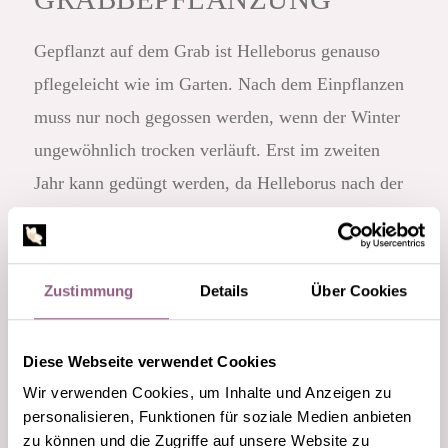
Gepflanzt auf dem Grab ist Helleborus genauso
pflegeleicht wie im Garten. Nach dem Einpflanzen
muss nur noch gegossen werden, wenn der Winter
ungewöhnlich trocken verläuft. Erst im zweiten
Jahr kann gedüngt werden, da Helleborus nach der
Pflanzung erst einmal eine Wuchspause macht und
erst im Frühjahr weiterwächst.
Als
Begleitpflanzen
eignen sich besonders gut
Zustimmung
Details
Über Cookies
Heide, Silberblatt, Gräser, Heuchera,
Zwergwacholder, Zwerg Muschelzypresse und
Diese Webseite verwendet Cookies
Sedum für eine pflegeleichte Grabbepflanzung.
Wir verwenden Cookies, um Inhalte und Anzeigen zu
personalisieren, Funktionen für soziale Medien anbieten
zu können und die Zugriffe auf unsere Website zu