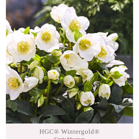
HGC® Wintergold®