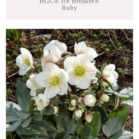
HGC® Ice Breaker®
Ruby