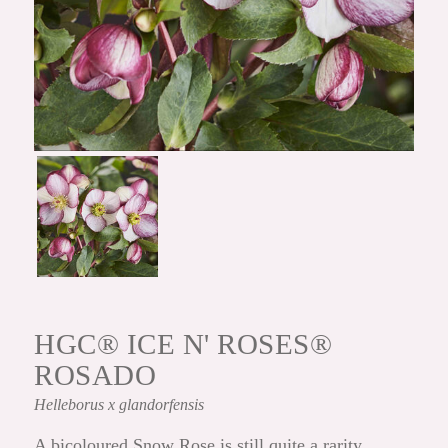
HGC® ICE N' ROSES®
ROSADO
Helleborus
x glandorfensis
A bicoloured Snow Rose is still quite a rarity,