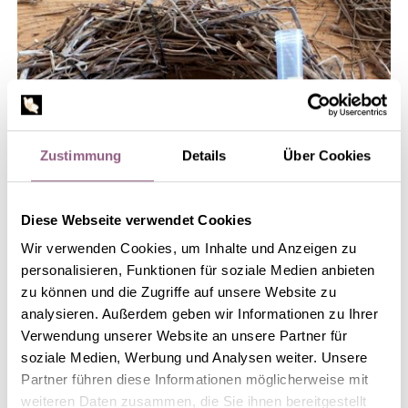
Zustimmung
Details
Über Cookies
Diese Webseite verwendet Cookies
Wir verwenden Cookies, um Inhalte und Anzeigen zu
personalisieren, Funktionen für soziale Medien anbieten
zu können und die Zugriffe auf unsere Website zu
analysieren. Außerdem geben wir Informationen zu Ihrer
SCHRITT 2
Verwendung unserer Website an unsere Partner für
soziale Medien, Werbung und Analysen weiter. Unsere
Die Reagenzgläser in den Kranz stecken und evtl. mit
Partner führen diese Informationen möglicherweise mit
weiteren Daten zusammen, die Sie ihnen bereitgestellt
Draht oder Kleber fixieren. Darauf achten, dass die