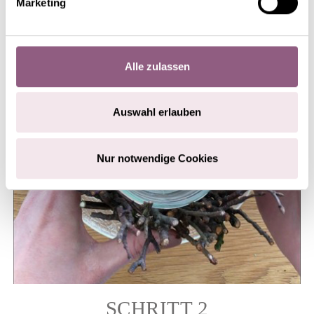
Marketing
Lücken zu schließen.
Alle zulassen
Auswahl erlauben
Nur notwendige Cookies
SCHRITT 2