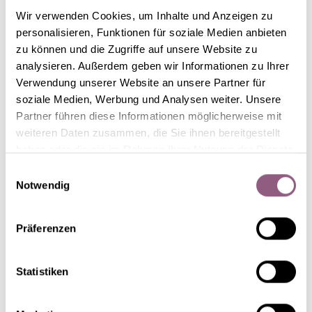
Wir verwenden Cookies, um Inhalte und Anzeigen zu
personalisieren, Funktionen für soziale Medien anbieten
zu können und die Zugriffe auf unsere Website zu
analysieren. Außerdem geben wir Informationen zu Ihrer
Verwendung unserer Website an unsere Partner für
soziale Medien, Werbung und Analysen weiter. Unsere
Partner führen diese Informationen möglicherweise mit
weiteren Daten zusammen, die Sie ihnen bereitgestellt
SCHRITT 1
haben oder die sie im Rahmen Ihrer Nutzung der Dienste
gesammelt haben.
Einwilligungsauswahl
Zweige am Glas abmessen (sie sollten etwas länger
Notwendig
sein, um das Glas komplett zu verdecken) und
Überlängen abschneiden. Einzelne Zweige
Präferenzen
nacheinander mit Draht umwickeln und einen nach dem
Statistiken
anderen möglichst dicht miteinander verbinden. Ggf.
kann auch eine weitere Zweigkette ergänzt werden, um