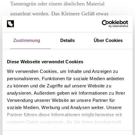
Tannengrün oder einem ähnlichen Material
ausgelegt werden. Das Kleinere Gefäß etwas
ausbalancieren oder einfach festhalten und mit Sand
oder kleinen Kieselsteinen füllen, denn sonst
Zustimmung
Details
Über Cookies
schwimmt das Gefäß. Die Christrosen so anordnen,
dass eine etwa gleichdicke Wand ringsum entsteht.
Diese Webseite verwendet Cookies
Dazu ist etwas Fingerspitzengefühl gefragt, aber
Wir verwenden Cookies, um Inhalte und Anzeigen zu
kleine Unregelmäßigkeiten sind bei diesem DIY-
personalisieren, Funktionen für soziale Medien anbieten
Projekt durchaus gewünscht. Sind
zu können und die Zugriffe auf unsere Website zu
Christrosenblüten und Tannengrün zwischen den
analysieren. Außerdem geben wir Informationen zu Ihrer
Verwendung unserer Website an unsere Partner für
beiden Gefäßen platziert, vorsichtig und langsam
soziale Medien, Werbung und Analysen weiter. Unsere
den Zwischenraum mit Wasser auffüllen. Jetzt ab
Partner führen diese Informationen möglicherweise mit
weiteren Daten zusammen, die Sie ihnen bereitgestellt
damit in die Gefriertruhe oder den Eisschrank und
haben oder die sie im Rahmen Ihrer Nutzung der Dienste
warten, bis das Wasser komplett gefroren ist.