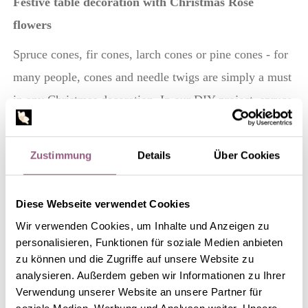
Festive table decoration with Christmas Rose
flowers
Spruce cones, fir cones, larch cones or pine cones - for
many people, cones and needle twigs are simply a must
in any Christmas decoration. In our DIY project, spruce
cones are dabbed with white paint and tied together
with wire to make a chain. The spruce cone chain is
Zustimmung
Details
Über Cookies
then stuck all around a dry moss block wrapped with
moss or lichen. Tubes in the dry moss block ensure a
Diese Webseite verwendet Cookies
good water supply to the Christmas Rose flowers. The
Wir verwenden Cookies, um Inhalte und Anzeigen zu
hairy surfaces of woundwort leaves that are glued
personalisieren, Funktionen für soziale Medien anbieten
together and stuck behind the cones create a cosy
zu können und die Zugriffe auf unsere Website zu
analysieren. Außerdem geben wir Informationen zu Ihrer
atmosphere round the Christmas table. Stick in a few
Verwendung unserer Website an unsere Partner für
small Christmas glitter balls and stars to match the